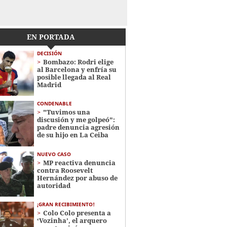
EN PORTADA
DECISIÓN
Bombazo: Rodri elige
al Barcelona y enfría su
posible llegada al Real
Madrid
CONDENABLE
"Tuvimos una
discusión y me golpeó":
padre denuncia agresión
de su hijo en La Ceiba
NUEVO CASO
MP reactiva denuncia
contra Roosevelt
Hernández por abuso de
autoridad
¡GRAN RECIBIMIENTO!
Colo Colo presenta a
‘Vozinha’, el arquero