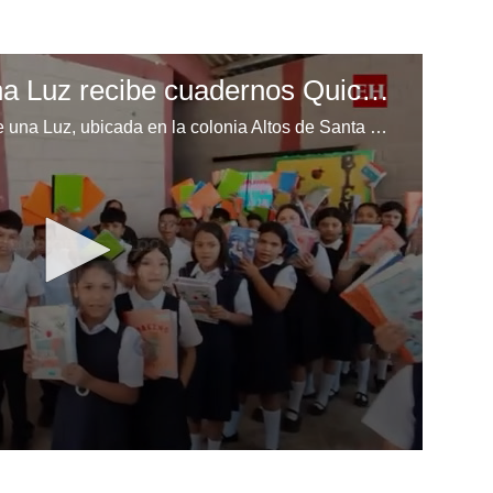
Escuela Enciende una Luz recibe cuadernos Quick, gracias a la Maratón del Saber
Los niños de la escuela Enciende una Luz, ubicada en la colonia Altos de Santa Rosa, al sur de Tegucigalpa, recibieron cuadernos Quick como parte de la Campaña Maratón del Saber.