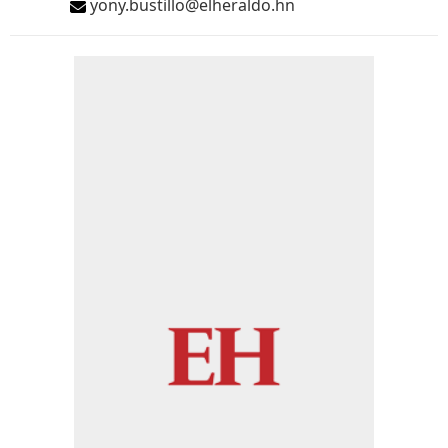
yony.bustillo@elheraldo.hn