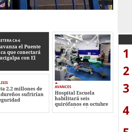
ETERA CA-6
 avanza el Puente
1
ca que conectará
ucigalpa con El
aíso
2
3
ISIS
AVANCES
ta 2.2 millones de
Hospital Escuela
dureños sufrirían
habilitará seis
eguridad
quirófanos en octubre
4
mentaria
para reducir la mora
quirúrgica