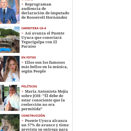
Reprograman
audiencia de
declaración de imputado
de Roosevelt Hernández
CARRETERA CA-6
Así avanza el Puente
Uyuca que conectará
Tegucigalpa con El
Paraíso
EN FOTOS
Ellos son los famosos
más bellos en la música,
según People
POLÍTICOS
María Antonieta Mejía
sobre JOH: "Él debe de
estar consciente que la
reelección no era
permitida"
CONSTRUCCIÓN
Puente Uyuca alcanza
un 57% de avance y tiene
prevista su entrega para