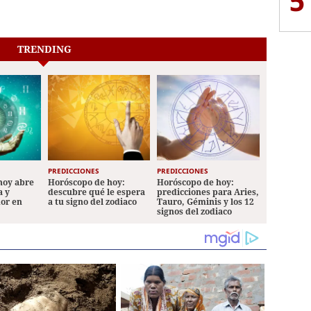
5
TRENDING
PREDICCIONES
PREDICCIONES
hoy abre
Horóscopo de hoy:
Horóscopo de hoy:
a y
descubre qué le espera
predicciones para Aries,
mor en
a tu signo del zodiaco
Tauro, Géminis y los 12
signos del zodiaco