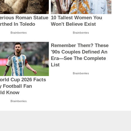
erious Roman Statue
10 Tallest Women You
rthed In Toledo
Won't Believe Exist
Brainberries
Brainberries
Remember Them? These
'90s Couples Defined An
Era—See The Complete
List
Brainberries
orld Cup 2026 Facts
y Football Fan
ld Know
Brainberries