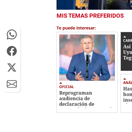
0
MIS TEMAS PREFERIDOS
seconds
of
27
Te puede interesar:
seconds
Volume
0%
CARR
Así
Uyu
Teg
Par
ANÁL
OFICIAL
Has
Reprograman
hon
audiencia de
ins
declaración de
ali
imputado de Roosevelt
Hernández