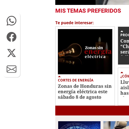
1
MIS TEMAS PREFERIDOS
second
of
37
Te puede interesar:
seconds
Volume
0%
PRO
Con
“Ch
ser
fal
¿CÓM
CORTES DE ENERGÍA
Llu
Zonas de Honduras sin
ais
energía eléctrica este
has
sábado 8 de agosto
el 