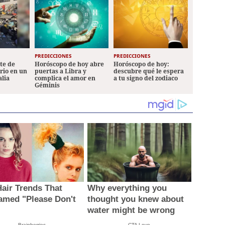
PREDICCIONES
PREDICCIONES
ete de
Horóscopo de hoy abre
Horóscopo de hoy:
ario en un
puertas a Libra y
descubre qué le espera
alia
complica el amor en
a tu signo del zodiaco
Géminis
Hair Trends That
Why everything you
amed "Please Don't
thought you knew about
water might be wrong
Brainberries
CTA Love