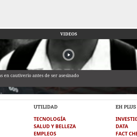
VIDEOS
 en cautiverio antes de ser asesinado
UTILIDAD
EH PLUS
TECNOLOGÍA
INVESTI
uerra de 1969: el mito de la "Guerra del Fútbol"
SALUD Y BELLEZA
DATA
EMPLEOS
FACT CH