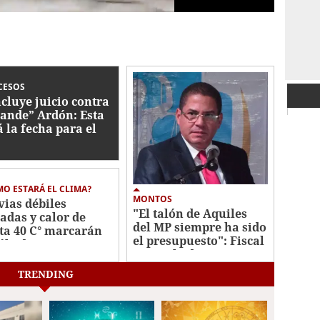
CESOS
cluye juicio contra
ande” Ardón: Esta
á la fecha para el
lo
O ESTARÁ EL CLIMA?
MONTOS
vias débiles
"El talón de Aquiles
ladas y calor de
del MP siempre ha sido
ta 40 C° marcarán
el presupuesto": Fiscal
sábado
general adjunto
TRENDING