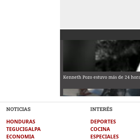
Kenneth Pozo estuvo más de 24 horas
NOTICIAS
INTERÉS
HONDURAS
DEPORTES
La verdadera historia detrás de la G
TEGUCIGALPA
COCINA
ECONOMIA
ESPECIALES