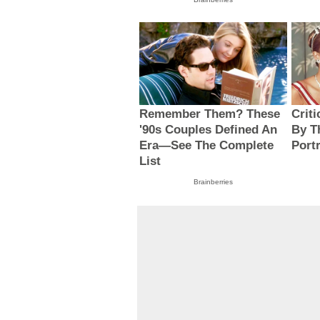
Remember Them? These
Crit
'90s Couples Defined An
By T
Era—See The Complete
Port
List
Brainberries