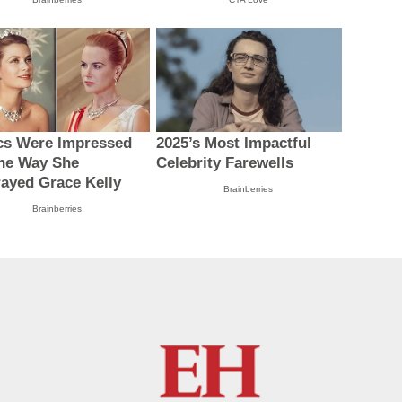
ics Were Impressed
2025’s Most Impactful
he Way She
Celebrity Farewells
rayed Grace Kelly
Brainberries
Brainberries