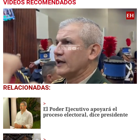
VIDEOS RECOMENDADOS
0
RELACIONADAS:
seconds
of
5
minutes,
El Poder Ejecutivo apoyará el
26
proceso electoral, dice presidente
seconds