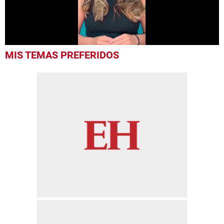
0
MIS TEMAS PREFERIDOS
seconds
of
50
seconds