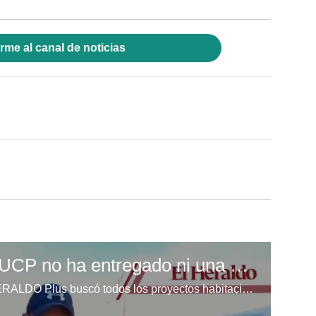
rme al canal de noticias
EL HERALDO Plus: UCP no ha entregado ni una casa de los 1,200 millones de lempiras
La Unidad Investigativa de EL HERALDO Plus buscó todos los proyectos habitacionales donde la Secretaría de la Presidencia y la Unidad Coordinadora de Proyectos (UCP) decidieron invertir más de 1,200 millones de lempiras.