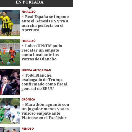
EN PORTADA
FINALIZÓ
Real España se impone
ante el Génesis PN y va a
marcha perfecta en el
Apertura
FINALIZÓ
Lobos UPNFM pudo
rescatar un empate
como local ante los
Potros de Olancho
NUEVA AUTORIDAD
Todd Blanche,
exabogado de Trump,
confirmado como fiscal
general de EE UU
CRÓNICA
Marathón aguantó con
un jugador menos y saca
valioso empate ante
Platense en el Excélsior
PENOSO