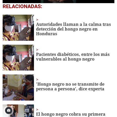
0
RELACIONADAS:
seconds
of
1
minute,
Autoridades llaman a la calma tras
0
detección del hongo negro en
Honduras
Pacientes diabéticos, entre los más
vulnerables al hongo negro
'Hongo negro no se transmite de
persona a persona', dice experta
El hongo negro cobra su primera