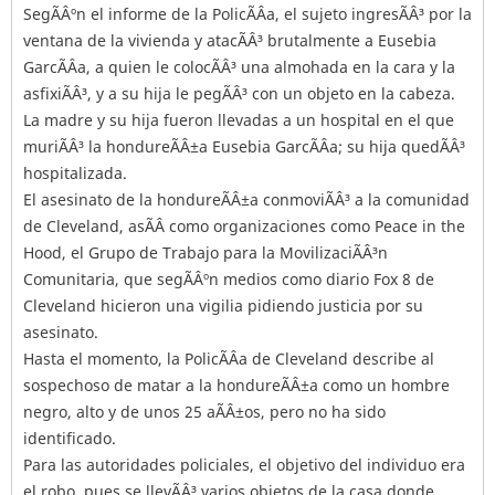
SegÃÂºn el informe de la PolicÃÂ­a, el sujeto ingresÃÂ³ por la
ventana de la vivienda y atacÃÂ³ brutalmente a Eusebia
GarcÃÂ­a, a quien le colocÃÂ³ una almohada en la cara y la
asfixiÃÂ³, y a su hija le pegÃÂ³ con un objeto en la cabeza.
La madre y su hija fueron llevadas a un hospital en el que
muriÃÂ³ la hondureÃÂ±a Eusebia GarcÃÂ­a; su hija quedÃÂ³
hospitalizada.
El asesinato de la hondureÃÂ±a conmoviÃÂ³ a la comunidad
de Cleveland, asÃÂ­ como organizaciones como Peace in the
Hood, el Grupo de Trabajo para la MovilizaciÃÂ³n
Comunitaria, que segÃÂºn medios como diario Fox 8 de
Cleveland hicieron una vigilia pidiendo justicia por su
asesinato.
Hasta el momento, la PolicÃÂ­a de Cleveland describe al
sospechoso de matar a la hondureÃÂ±a como un hombre
negro, alto y de unos 25 aÃÂ±os, pero no ha sido
identificado.
Para las autoridades policiales, el objetivo del individuo era
el robo, pues se llevÃÂ³ varios objetos de la casa donde