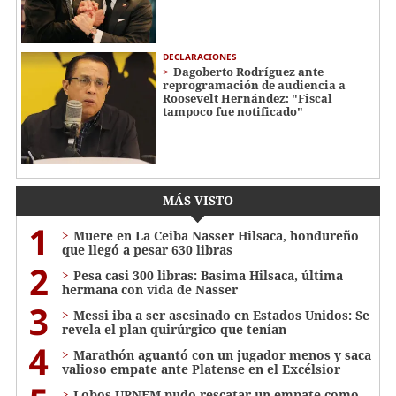
DECLARACIONES
Dagoberto Rodríguez ante
reprogramación de audiencia a
Roosevelt Hernández: "Fiscal
tampoco fue notificado"
MÁS VISTO
1
Muere en La Ceiba Nasser Hilsaca, hondureño
que llegó a pesar 630 libras
2
Pesa casi 300 libras: Basima Hilsaca, última
hermana con vida de Nasser
3
Messi iba a ser asesinado en Estados Unidos: Se
revela el plan quirúrgico que tenían
4
Marathón aguantó con un jugador menos y saca
valioso empate ante Platense en el Excélsior
Lobos UPNFM pudo rescatar un empate como