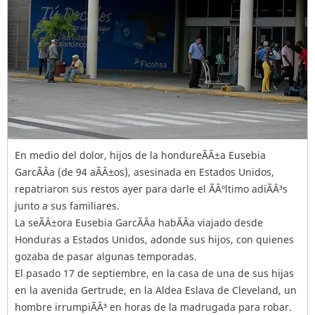
En medio del dolor, hijos de la hondureÃÂ±a Eusebia
GarcÃÂ­a (de 94 aÃÂ±os), asesinada en Estados Unidos,
repatriaron sus restos ayer para darle el ÃÂºltimo adiÃÂ³s
junto a sus familiares.
La seÃÂ±ora Eusebia GarcÃÂ­a habÃÂ­a viajado desde
Honduras a Estados Unidos, adonde sus hijos, con quienes
gozaba de pasar algunas temporadas.
El pasado 17 de septiembre, en la casa de una de sus hijas
en la avenida Gertrude, en la Aldea Eslava de Cleveland, un
hombre irrumpiÃÂ³ en horas de la madrugada para robar.