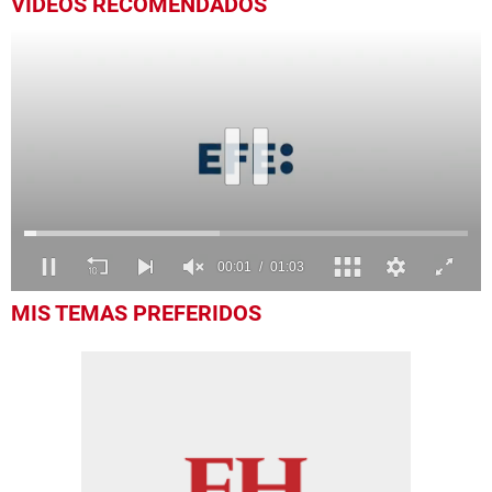
VIDEOS RECOMENDADOS
0
MIS TEMAS PREFERIDOS
seconds
of
1
minute,
3
seconds