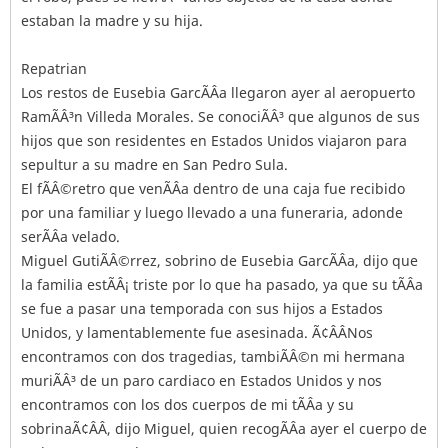
estaban la madre y su hija.
Repatrian
Los restos de Eusebia GarcÃÂ­a llegaron ayer al aeropuerto
RamÃÂ³n Villeda Morales. Se conociÃÂ³ que algunos de sus
hijos que son residentes en Estados Unidos viajaron para
sepultur a su madre en San Pedro Sula.
El fÃÂ©retro que venÃÂ­a dentro de una caja fue recibido
por una familiar y luego llevado a una funeraria, adonde
serÃÂ­a velado.
Miguel GutiÃÂ©rrez, sobrino de Eusebia GarcÃÂ­a, dijo que
la familia estÃÂ¡ triste por lo que ha pasado, ya que su tÃÂ­a
se fue a pasar una temporada con sus hijos a Estados
Unidos, y lamentablemente fue asesinada. Ã¢ÂÂNos
encontramos con dos tragedias, tambiÃÂ©n mi hermana
muriÃÂ³ de un paro cardiaco en Estados Unidos y nos
encontramos con los dos cuerpos de mi tÃÂ­a y su
sobrinaÃ¢ÂÂ, dijo Miguel, quien recogÃÂ­a ayer el cuerpo de