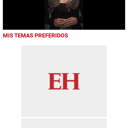
0
MIS TEMAS PREFERIDOS
seconds
of
58
seconds