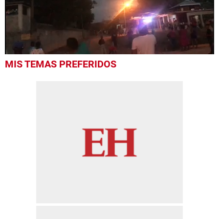
0
MIS TEMAS PREFERIDOS
seconds
of
40
seconds