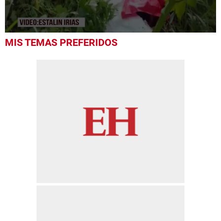
0
MIS TEMAS PREFERIDOS
seconds
of
43
seconds