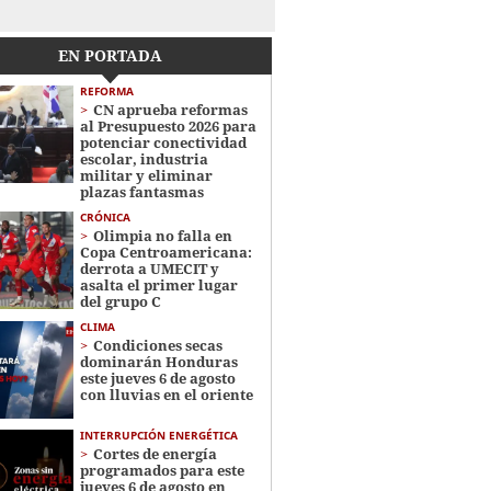
EN PORTADA
REFORMA
CN aprueba reformas
al Presupuesto 2026 para
potenciar conectividad
escolar, industria
militar y eliminar
plazas fantasmas
CRÓNICA
Olimpia no falla en
Copa Centroamericana:
derrota a UMECIT y
asalta el primer lugar
del grupo C
CLIMA
Condiciones secas
dominarán Honduras
este jueves 6 de agosto
con lluvias en el oriente
INTERRUPCIÓN ENERGÉTICA
Cortes de energía
programados para este
jueves 6 de agosto en