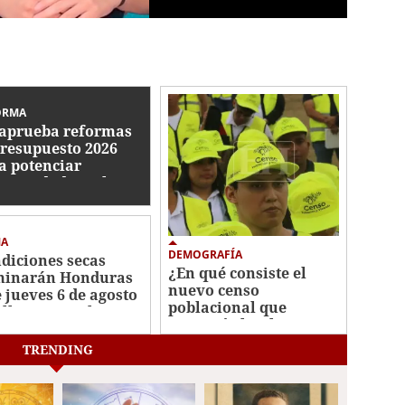
ORMA
aprueba reformas
Presupuesto 2026
a potenciar
ectividad escolar,
ustria militar y
minar plazas
tasmas
MA
DEMOGRAFÍA
diciones secas
¿En qué consiste el
inarán Honduras
nuevo censo
e jueves 6 de agosto
poblacional que
 lluvias en el
anunció el Gobierno
ente
de Honduras?
TRENDING