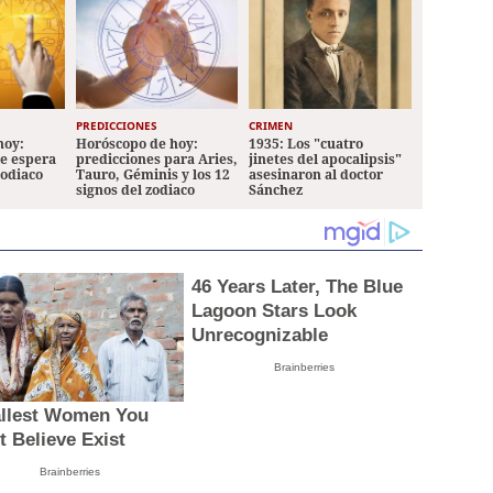
PREDICCIONES
CRIMEN
hoy:
Horóscopo de hoy:
1935: Los "cuatro
le espera
predicciones para Aries,
jinetes del apocalipsis"
zodiaco
Tauro, Géminis y los 12
asesinaron al doctor
signos del zodiaco
Sánchez
46 Years Later, The Blue
Lagoon Stars Look
Unrecognizable
Brainberries
allest Women You
t Believe Exist
Brainberries