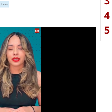
3
duras
4
5