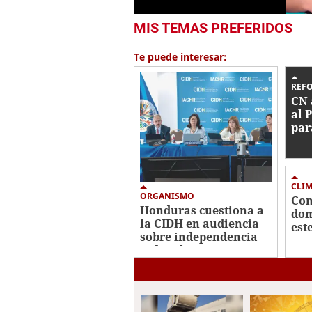
0
MIS TEMAS PREFERIDOS
seconds
of
43
Te puede interesar:
seconds
Volume
0%
REF
CN 
al 
par
con
ind
eli
fan
CLI
ORGANISMO
Con
Honduras cuestiona a
dom
la CIDH en audiencia
est
sobre independencia
con
judicial
ori