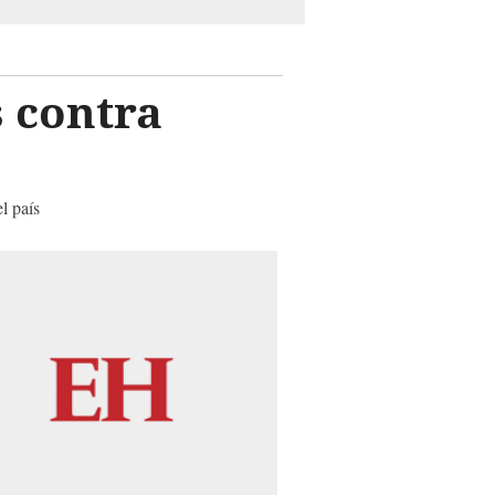
 contra
l país