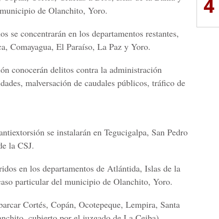
4
 municipio de Olanchito, Yoro.
nos se concentrarán en los departamentos restantes,
a, Comayagua, El Paraíso, La Paz y Yoro
.
ón conocerán delitos contra la administración
dades, malversación de caudales públicos, tráfico de
antiextorsión se instalarán en
Tegucigalpa, San Pedro
de la CSJ.
rridos en los departamentos de
Atlántida, Islas de la
caso particular del municipio de
Olanchito, Yoro
.
barcar Cortés, Copán, Ocotepeque, Lempira, Santa
nchito, cubierto por el juzgado de La Ceiba).