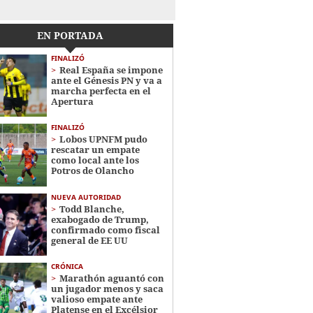
EN PORTADA
FINALIZÓ
Real España se impone
ante el Génesis PN y va a
marcha perfecta en el
Apertura
FINALIZÓ
Lobos UPNFM pudo
rescatar un empate
como local ante los
Potros de Olancho
NUEVA AUTORIDAD
Todd Blanche,
exabogado de Trump,
confirmado como fiscal
general de EE UU
CRÓNICA
Marathón aguantó con
un jugador menos y saca
valioso empate ante
Platense en el Excélsior