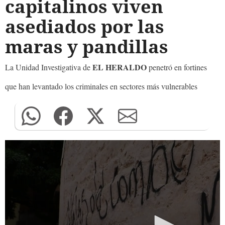
capitalinos viven
asediados por las
maras y pandillas
EL HERALDO
La Unidad Investigativa de
penetró en fortines
que han levantado los criminales en sectores más vulnerables
0
seconds
of
0
seconds