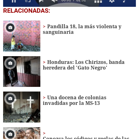
0
RELACIONADAS:
seconds
of
2
Pandilla 18, la más violenta y
minutes,
sanguinaria
51
seconds
Honduras: Los Chirizos, banda
heredera del 'Gato Negro'
Una docena de colonias
invadidas por la MS-13
Conozca los códigos y reglas de las