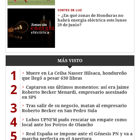
CORTES DE LUZ
¿En qué zonas de Honduras no
habrá energía eléctrica este lunes
29 de junio?
MÁS VISTO
1
Muere en La Ceiba Nasser Hilsaca, hondureño
que llegó a pesar 630 libras
2
Captaron sus últimos momentos: así era Jaime
Roberto Becker Menardi​​​, empresario asesinado
en SPS
3
Tras salir de su negocio, matan al empresario
Roberto Becker en San Pedro Sula
4
Lobos UPNFM pudo rescatar un empate como
local ante los Potros de Olancho
5
Real España se impone ante el Génesis PN y va a
marcha perfecta en el Apertura