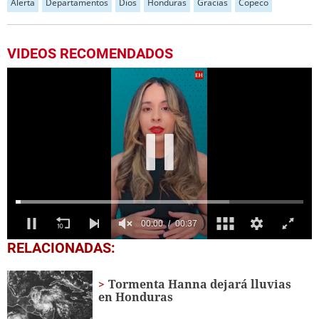
Alerta
Departamentos
Dios
Honduras
Gracias
Copeco
VIDEOS RECOMENDADOS
0
RELACIONADAS:
seconds
of
37
Tormenta Hanna dejará lluvias
seconds
en Honduras