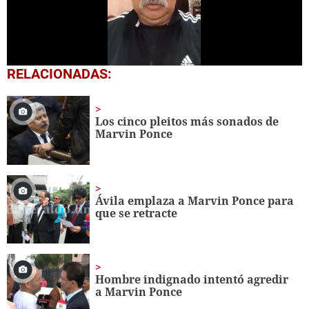
0
RELACIONADAS:
seconds
of
1
minute,
Los cinco pleitos más sonados de
26
Marvin Ponce
seconds
Ávila emplaza a Marvin Ponce para
que se retracte
Hombre indignado intentó agredir
a Marvin Ponce