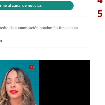
rme al canal de noticias
5
dio de comunicación hondureño fundado en
hn