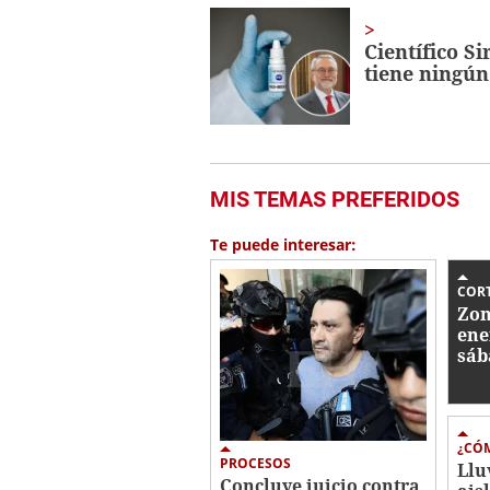
Científico S
tiene ningún
MIS TEMAS PREFERIDOS
Te puede interesar:
CORT
Zon
ene
sáb
¿CÓM
PROCESOS
Llu
Concluye juicio contra