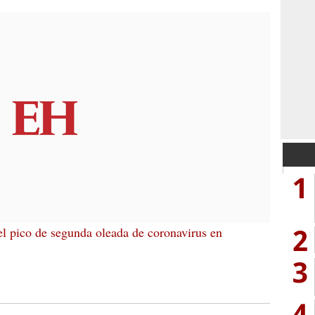
1
2
 el pico de segunda oleada de coronavirus en
3
4