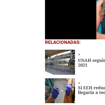
0
RELACIONADAS:
seconds
of
55
seconds
Volume
UNAH seguir
0%
2021
Si EEH reduc
llegaría a to