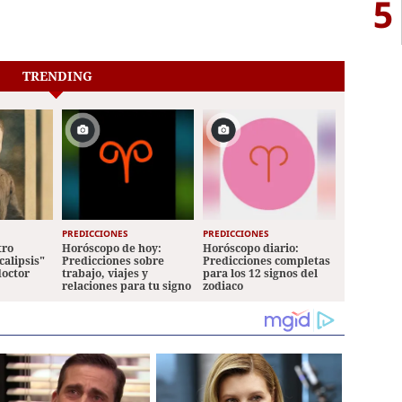
5
TRENDING
PREDICCIONES
PREDICCIONES
tro
Horóscopo de hoy:
Horóscopo diario:
calipsis"
Predicciones sobre
Predicciones completas
doctor
trabajo, viajes y
para los 12 signos del
relaciones para tu signo
zodiaco