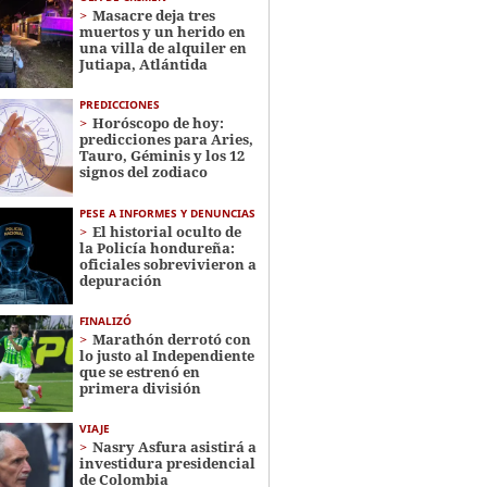
Masacre deja tres
muertos y un herido en
una villa de alquiler en
Jutiapa, Atlántida
PREDICCIONES
Horóscopo de hoy:
predicciones para Aries,
Tauro, Géminis y los 12
signos del zodiaco
PESE A INFORMES Y DENUNCIAS
El historial oculto de
la Policía hondureña:
oficiales sobrevivieron a
depuración
FINALIZÓ
Marathón derrotó con
lo justo al Independiente
que se estrenó en
primera división
VIAJE
Nasry Asfura asistirá a
investidura presidencial
de Colombia