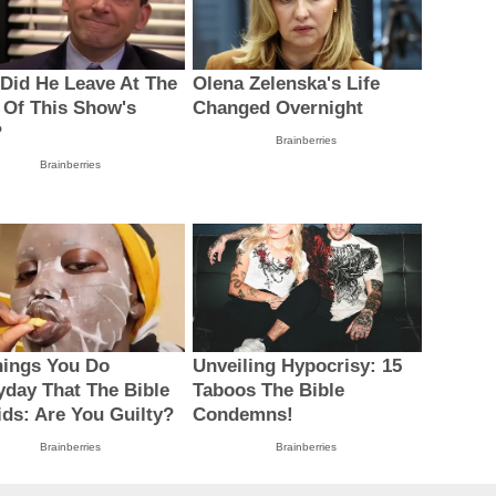
Did He Leave At The
Olena Zelenska's Life
 Of This Show's
Changed Overnight
?
Brainberries
Brainberries
hings You Do
Unveiling Hypocrisy: 15
yday That The Bible
Taboos The Bible
ids: Are You Guilty?
Condemns!
Brainberries
Brainberries