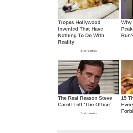
Tropes Hollywood
Why 
Invented That Have
Peak
Nothing To Do With
Run
Reality
Brainberries
The Real Reason Steve
15 T
Carell Left 'The Office'
Ever
Forb
Brainberries