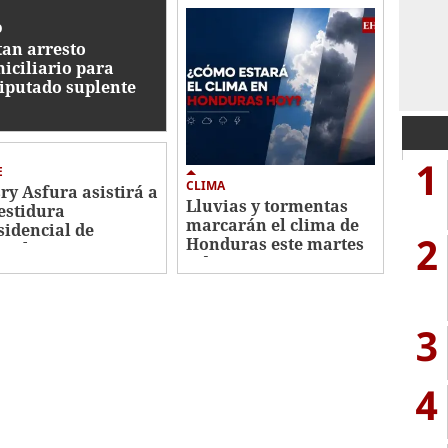
O
tan arresto
iciliario para
iputado suplente
tor Hugo Romero,
sado por un
sinato
1
E
CLIMA
ry Asfura asistirá a
Lluvias y tormentas
estidura
marcarán el clima de
sidencial de
2
Honduras este martes
ombia
4 de agosto
3
4