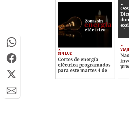
0%
CAS
Dic
dom
exd
Víc
acu
ase
VIAJ
SIN LUZ
Nas
Cortes de energía
inv
eléctrica programados
pre
para este martes 4 de
Col
agosto en Honduras