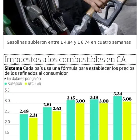
Gasolinas subieron entre L 4.84 y L 6.74 en cuatro semanas