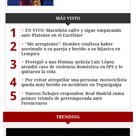
MÁS VISTO
1
EN VIVO: Marathón sufre y sigue emparando
ante Platense en el Excélsior
2
"Me arrepiento": Hombre confiesa haber
asesinado a su pareja y herido a su hijastra en
Lempira
3
Protegió a una fémina: policía Luis López
atendió caso de violencia doméstica en SPS y le
quitaron la vida
4
Por evitar atropellar una persona: motociclista
queda muy herido en accidente en Tegucigalpa
5
Nuevos fichajes responden: Real Madrid suma
primer triunfo de pretemporada ante
Ferencvaros
TRENDING