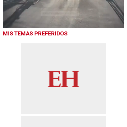
0
MIS TEMAS PREFERIDOS
seconds
of
58
seconds