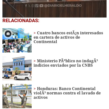
0
RELACIONADAS:
seconds
of
1
Cuatro bancos estÃ¡n interesados
minute,
en cartera de activos de
4
Continental
seconds
Ministerio PÃºblico no indagÃ³
indicios enviados por la CNBS
Honduras: Banco Continental
violÃ³ normas contra el lavado de
activos