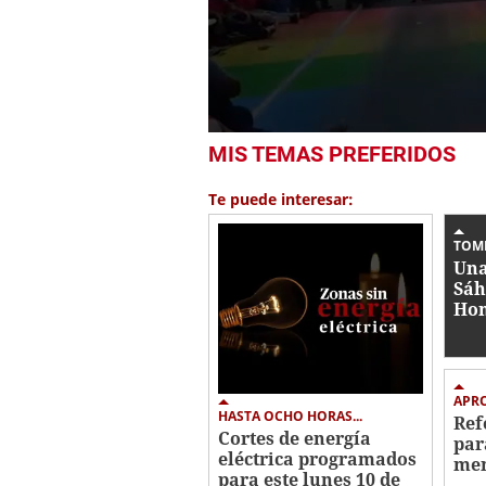
0
MIS TEMAS PREFERIDOS
seconds
of
50
Te puede interesar:
seconds
Volume
0%
TOM
Una
Sáh
Hon
con
mod
par
APR
HASTA OCHO HORAS...
Ref
Cortes de energía
par
eléctrica programados
men
para este lunes 10 de
ret