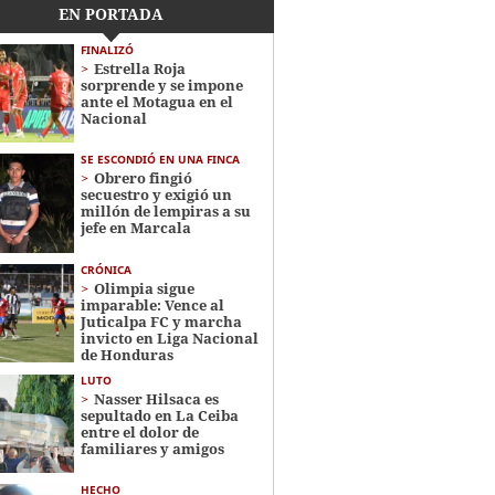
EN PORTADA
FINALIZÓ
Estrella Roja
sorprende y se impone
ante el Motagua en el
Nacional
SE ESCONDIÓ EN UNA FINCA
Obrero fingió
secuestro y exigió un
millón de lempiras a su
jefe en Marcala
CRÓNICA
Olimpia sigue
imparable: Vence al
Juticalpa FC y marcha
invicto en Liga Nacional
de Honduras
LUTO
Nasser Hilsaca es
sepultado en La Ceiba
entre el dolor de
familiares y amigos
HECHO