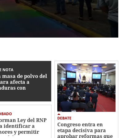
E NOTA
 masa de polvo del
ara afecta a
duras con
centraciones
eradas de
tículas
OBADO
DEBATE
orman Ley del RNP
Congreso entra en
a identificar a
etapa decisiva para
ores y permitir
aprobar reformas que
iro del DNI por