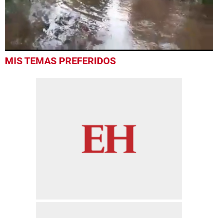
0
MIS TEMAS PREFERIDOS
of
1
minute,
0