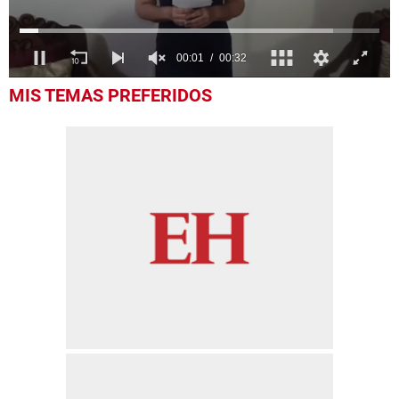
0
MIS TEMAS PREFERIDOS
seconds
of
32
seconds