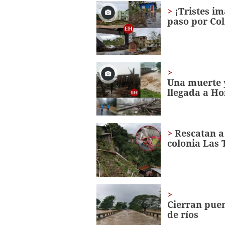
1
¡Tristes im
minute,
paso por Co
49
seconds
Volume
0%
Una muerte y
llegada a H
Rescatan a
colonia Las 
Cierran puen
de ríos