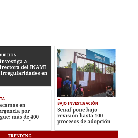
RUPCIÓN
investiga a
irectora del INAMI
 irregularidades en
pra de alimentos
TA
BAJO INVESTIGACIÓN
acamas en
Senaf pone bajo
rgencia por
revisión hasta 100
gue: más de 400
procesos de adopción
os acumulados
por posibles
irregularidades
TRENDING