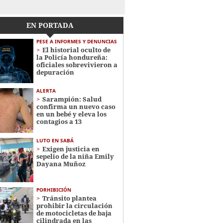
EN PORTADA
PESE A INFORMES Y DENUNCIAS
El historial oculto de
la Policía hondureña:
oficiales sobrevivieron a
depuración
ALERTA
Sarampión: Salud
confirma un nuevo caso
en un bebé y eleva los
contagios a 13
LUTO EN SABÁ
Exigen justicia en
sepelio de la niña Emily
Dayana Muñoz
PORHIBICIÓN
Tránsito plantea
prohibir la circulación
de motocicletas de baja
cilindrada en las