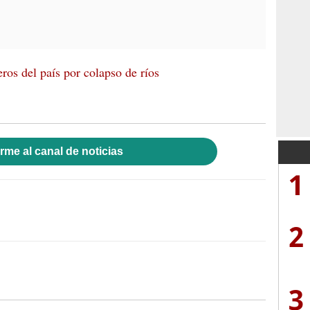
eros del país por colapso de ríos
rme al canal de noticias
1
2
3