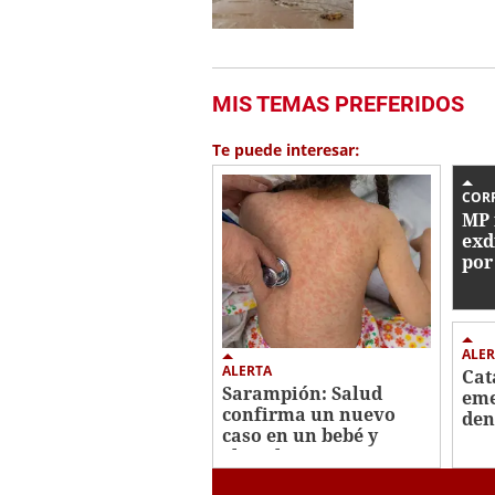
MIS TEMAS PREFERIDOS
Te puede interesar:
COR
MP 
exd
por
com
ALER
ALERTA
Cat
Sarampión: Salud
eme
confirma un nuevo
den
caso en un bebé y
cas
eleva los contagios a
13