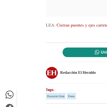
LEA:
Cierran puentes y ejes carret
Uni
Redacción El Heraldo
Tags:
Huracán Iota
Enee