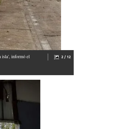
isla', informó el
2 / 12