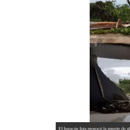
El huracán Iota provocó la muerte de a