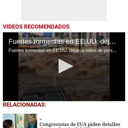
VIDEOS RECOMENDADOS
Fuertes tormentas en EE.UU. dejan inundaciones
Fuertes tormentas en EE.UU. dejan a miles de personas sin luz y causan inundaciones
0
RELACIONADAS:
seconds
of
1
minute,
Congresistas de EUA piden detalles
57