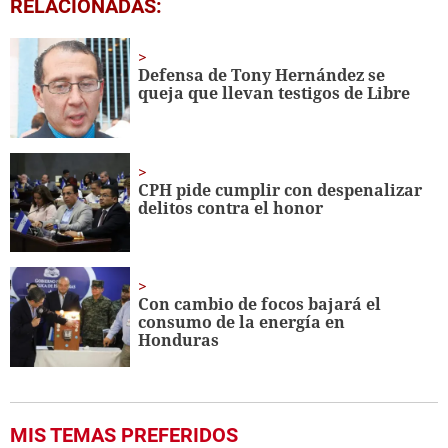
0
RELACIONADAS:
seconds
of
3
minutes,
Defensa de Tony Hernández se
15
queja que llevan testigos de Libre
seconds
CPH pide cumplir con despenalizar
delitos contra el honor
Con cambio de focos bajará el
consumo de la energía en
Honduras
MIS TEMAS PREFERIDOS