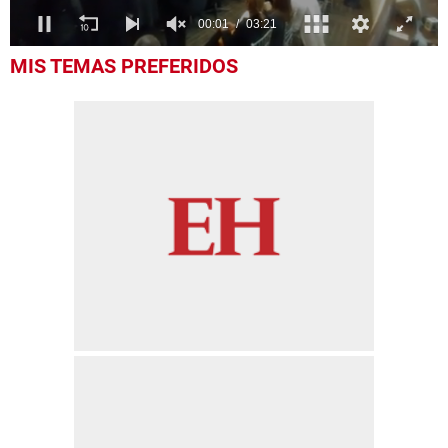
0
MIS TEMAS PREFERIDOS
of
3
minutes,
21
seconds