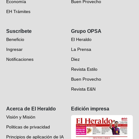
Economía
Buen Provecho
EH Trámites
Opinión
Suscríbete
Grupo OPSA
EH Verifica
Beneficio
El Heraldo
Fotogalerías
Ingresar
La Prensa
Deportes
Notificaciones
Diez
Videos
Revista Estilo
Hondureños en el mundo
Buen Provecho
Revista E&N
Suscripción
Acerca de El Heraldo
Edición impresa
Visión y Misión
Politicas de privacidad
Principios de aplicación de IA