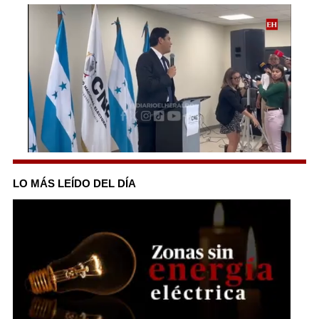
0
seconds
of
LO MÁS LEÍDO DEL DÍA
1
minute,
23
seconds