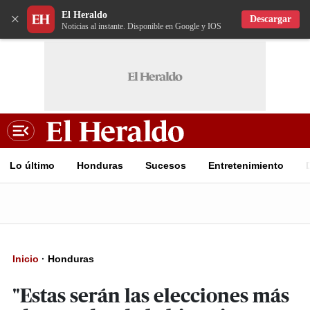
El Heraldo
×
Descargar
Noticias al instante. Disponible en Google y IOS
Lo último
Honduras
Sucesos
Entretenimiento
Inicio
·
Honduras
"Estas serán las elecciones más