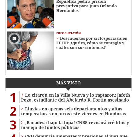
República pedirá prisión
preventiva para Juan Orlando
Hernández
PREOCUPACIÓN
Dos muertos por ciclosporiasis en
EE UU: ¿qué es, cómo se contagia y
cuáles son sus síntomas?
MÁS VISTO
1
Lo citaron en la Villa Nueva y lo raptaron: Jafeth
Pozo, estudiante del Abelardo R. Fortín asesinado
2
Lluvias en apenas seis departamentos y altas
temperaturas en otros este viernes en Honduras
3
¡Banadesa bajo la lupa! CNBS revisará créditos y
manejo de fondos públicos
CPH denuncia amenazas y presiones al juez que