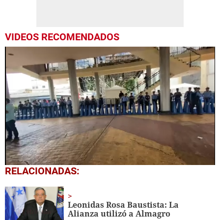
VIDEOS RECOMENDADOS
0
RELACIONADAS:
seconds
of
1
minute,
Leonidas Rosa Baustista: La
26
Alianza utilizó a Almagro
seconds