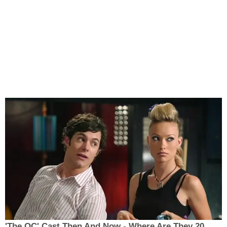
'The OC' Cast Then And Now - Where Are They 20