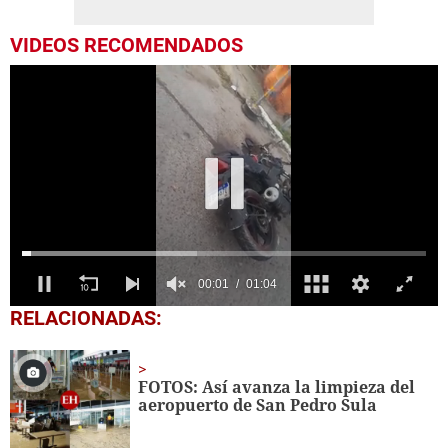
VIDEOS RECOMENDADOS
0
RELACIONADAS:
seconds
of
1
minute,
FOTOS: Así avanza la limpieza del
4
aeropuerto de San Pedro Sula
seconds