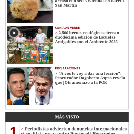
arrasó con seis viviendas en barrio
San Martín
CON ADN VERDE
2,500 héroes ecológicos cierran
duodécima edición de Escuelas
Amigables con el Ambiente 2026
DECLARACIONES
"A vos te voy a dar una lección":
Procurador Dagoberto Aspra revela
que JOH amenazó a la PGR
MÁS VISTO
1
Periodistas advierten denuncias internacionales
si se dilata caso contra Roosevelt Hernández