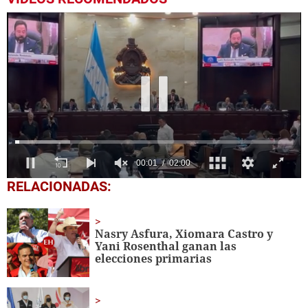
0
RELACIONADAS:
seconds
of
2
minutes,
Nasry Asfura, Xiomara Castro y
0
Yani Rosenthal ganan las
elecciones primarias