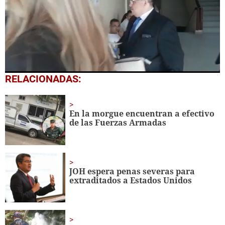
0
RELACIONADAS:
seconds
of
43
seconds
En la morgue encuentran a efectivo
de las Fuerzas Armadas
JOH espera penas severas para
extraditados a Estados Unidos