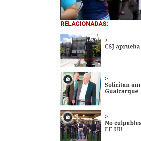
0
RELACIONADAS:
seconds
of
1
minute,
CSJ aprueba 
19
seconds
Volume
0%
Solicitan am
Gualcarque
No culpables
EE UU