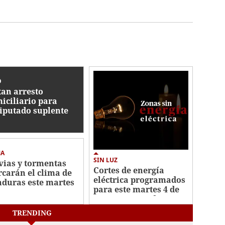
O
tan arresto
iciliario para
iputado suplente
tor Hugo Romero,
sado por un
sinato
MA
SIN LUZ
vias y tormentas
Cortes de energía
carán el clima de
eléctrica programados
duras este martes
para este martes 4 de
e agosto
agosto en Honduras
TRENDING