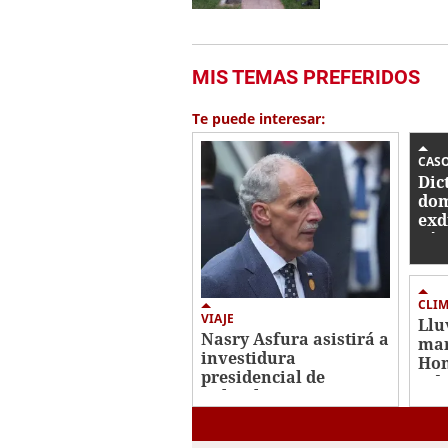
MIS TEMAS PREFERIDOS
Te puede interesar:
CAS
Dic
dom
exd
Víc
acu
ase
CLI
VIAJE
Llu
Nasry Asfura asistirá a
mar
investidura
Hon
presidencial de
4 d
Colombia