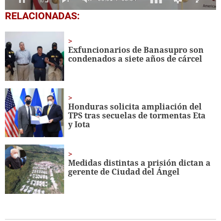
0
RELACIONADAS:
seconds
of
5
minutes,
Exfuncionarios de Banasupro son
4
condenados a siete años de cárcel
seconds
Honduras solicita ampliación del
TPS tras secuelas de tormentas Eta
y Iota
Medidas distintas a prisión dictan a
gerente de Ciudad del Ángel