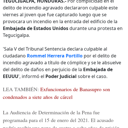
TEGUCIGALPA, HONDURAS.-
Por complicidad en el
delito de incendio agravado declararon culpable este
viernes al joven que fue capturado luego que se
provocara un incendio en la entrada del edificio de la
Embajada de Estados Unidos
durante una protesta en
Tegucigalpa.
'Sala V del Tribunal Sentencia declara culpable al
ciudadano
Rommel Herrera Portillo
por el delito de
incendio agravado a título de cómplice y se le absuelve
del delito de daños en perjuicio de la
Embajada de
EEUUU
', informó el
Poder Judicial
sobre el caso.
LEA TAMBIÉN:
Exfuncionarios de Banasupro son
condenados a siete años de cárcel
La Audiencia de Determinación de la Pena fue
programada para el 15 de enero del 2021. El acusado
podría recibir una pena de cuatro a ocho años de prisión,