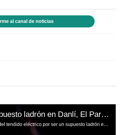
rme al canal de noticias
Atan a un poste a supuesto ladrón en Danlí, El Paraíso
Un hombre fue atado a un poste del tendido eléctrico por ser un supuesto ladrón el la localidad de Bella Vista, Danlí, en el departamento de El Paraíso.