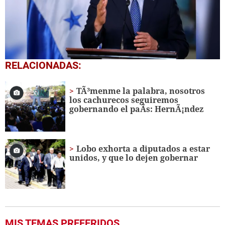
0
RELACIONADAS:
seconds
of
3
TÃ³menme la palabra, nosotros
minutes,
los cachurecos seguiremos
51
gobernando el paÃ­s: HernÃ¡ndez
seconds
Lobo exhorta a diputados a estar
unidos, y que lo dejen gobernar
MIS TEMAS PREFERIDOS