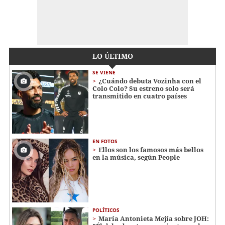
LO ÚLTIMO
SE VIENE
¿Cuándo debuta Vozinha con el
Colo Colo? Su estreno solo será
transmitido en cuatro países
EN FOTOS
Ellos son los famosos más bellos
en la música, según People
POLÍTICOS
María Antonieta Mejía sobre JOH: