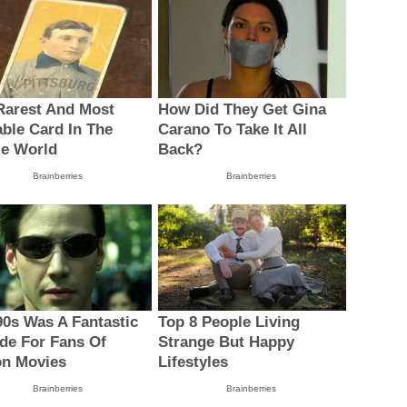
Rarest And Most
How Did They Get Gina
able Card In The
Carano To Take It All
e World
Back?
Brainberries
Brainberries
90s Was A Fantastic
Top 8 People Living
de For Fans Of
Strange But Happy
on Movies
Lifestyles
Brainberries
Brainberries