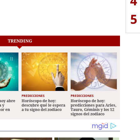
4
5
TRENDING
PREDICCIONES
PREDICCIONES
hoy abre
Horóscopo de hoy:
Horóscopo de hoy:
a y
descubre qué le espera
predicciones para Aries,
mor en
a tu signo del zodiaco
Tauro, Géminis y los 12
signos del zodiaco