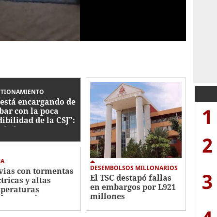
STIONAMIENTO
 está encargando de
1
bar con la poca
dibilidad de la CSJ":
ibel Espinoza
2
stiona el regreso de
H
MA
DESEMBOLSOS MILLONARIOS
vias con tormentas
3
El TSC destapó fallas
tricas y altas
en embargos por L921
peraturas
millones
dominarán este
ves en Honduras