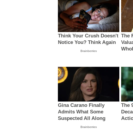
Think Your Crush Doesn't
The 
Notice You? Think Again
Valu
Whol
Brainberries
Gina Carano Finally
The 
Admits What Some
Deca
Suspected All Along
Acti
Brainberries