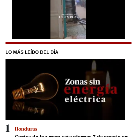
0
seconds
of
LO MÁS LEÍDO DEL DÍA
1
minute,
7
seconds
1
Honduras