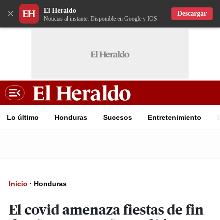
El Heraldo
×
Descargar
Noticias al instante. Disponible en Google y IOS
Lo último
Honduras
Sucesos
Entretenimiento
Inicio
·
Honduras
El covid amenaza fiestas de fin