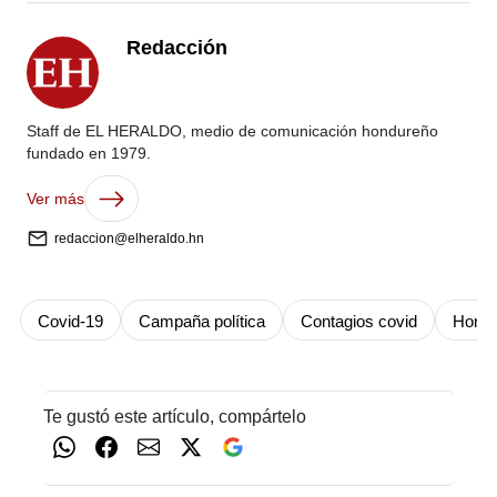
Redacción
Staff de EL HERALDO, medio de comunicación hondureño
fundado en 1979.
Ver más
redaccion@elheraldo.hn
Covid-19
Campaña política
Contagios covid
Hondu
Te gustó este artículo, compártelo