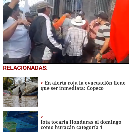
1
RELACIONADAS:
second
of
29
En alerta roja la evacuación tiene
seconds
que ser inmediata: Copeco
Iota tocaría Honduras el domingo
como huracán categoría 1