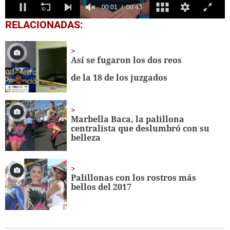
0
RELACIONADAS:
seconds
of
43
seconds
Así se fugaron los dos reos
de la 18 de los juzgados
Marbella Baca, la palillona
centralista que deslumbró con su
belleza
Palillonas con los rostros más
bellos del 2017