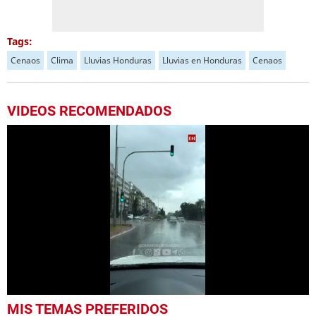
Tags:
Cenaos
Clima
Lluvias Honduras
Lluvias en Honduras
Cenaos
VIDEOS RECOMENDADOS
0
MIS TEMAS PREFERIDOS
seconds