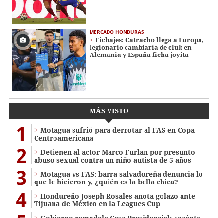
MERCADO HONDURAS
Fichajes: Catracho llega a Europa,
legionario cambiaría de club en
Alemania y España ficha joyita
MÁS VISTO
1
Motagua sufrió para derrotar al FAS en Copa
Centroamericana
2
Detienen al actor Marco Furlan por presunto
abuso sexual contra un niño autista de 5 años
3
Motagua vs FAS: barra salvadoreña denuncia lo
que le hicieron y, ¿quién es la bella chica?
4
Hondureño Joseph Rosales anota golazo ante
Tijuana de México en la Leagues Cup
Gobierno remodela Casa Presidencial: ¿cuánto