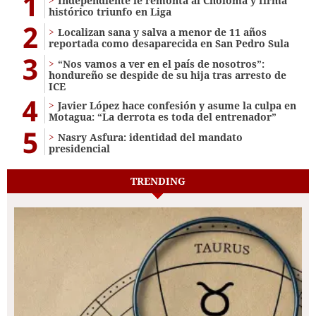
1
Independiente le remonta al Choloma y firma
histórico triunfo en Liga
2
Localizan sana y salva a menor de 11 años
reportada como desaparecida en San Pedro Sula
3
“Nos vamos a ver en el país de nosotros”:
hondureño se despide de su hija tras arresto de
ICE
4
Javier López hace confesión y asume la culpa en
Motagua: “La derrota es toda del entrenador”
5
Nasry Asfura: identidad del mandato
presidencial
TRENDING