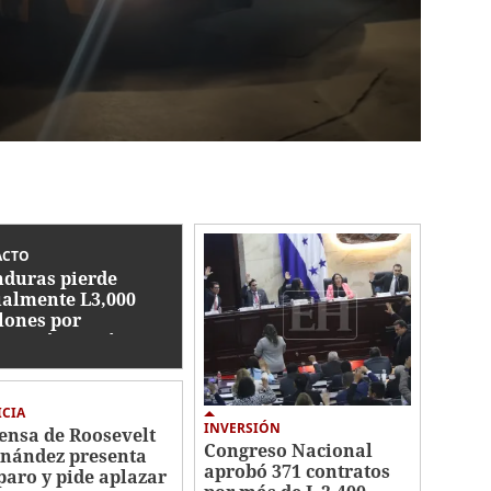
ACTO
duras pierde
almente L3,000
lones por
rupción, según CNA
ICIA
INVERSIÓN
ensa de Roosevelt
Congreso Nacional
nández presenta
aprobó 371 contratos
aro y pide aplazar