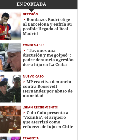
EN PORTADA
DECISIÓN
Bombazo: Rodri elige
al Barcelona y enfría su
posible llegada al Real
Madrid
CONDENABLE
"Tuvimos una
discusión y me golpeó":
padre denuncia agresión
de su hijo en La Ceiba
NUEVO CASO
MP reactiva denuncia
contra Roosevelt
Hernández por abuso de
autoridad
¡GRAN RECIBIMIENTO!
Colo Colo presenta a
‘Vozinha’, el arquero
que aterrizó como
refuerzo de lujo en Chile
TRAGEDIA