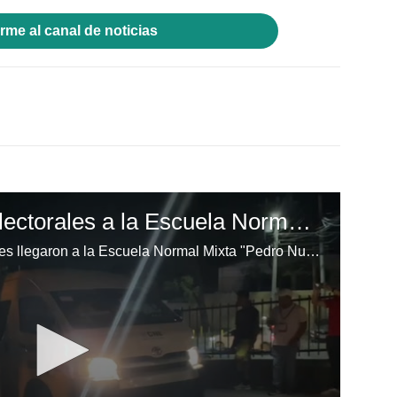
rme al canal de noticias
Llegan las maletas electorales a la Escuela Normal Mixta "Pedro Nufio"
Finalmente, las maletas electorales llegaron a la Escuela Normal Mixta "Pedro Nufio", permitiendo que el proceso electoral comience con normalidad después de varias horas de retraso.