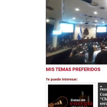
0
MIS TEMAS PREFERIDOS
seconds
of
3
Te puede interesar:
minutes,
21
seconds
Volume
PRO
0%
Con
“Ch
ser