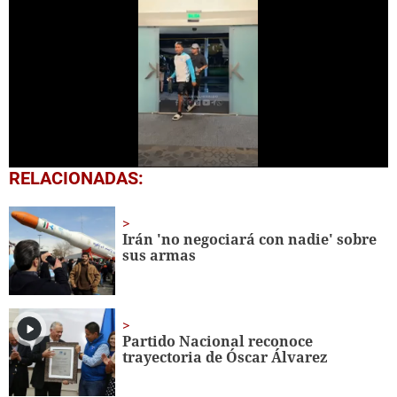
0
RELACIONADAS:
seconds
of
1
minute,
Irán 'no negociará con nadie' sobre
22
sus armas
seconds
Partido Nacional reconoce
trayectoria de Óscar Álvarez